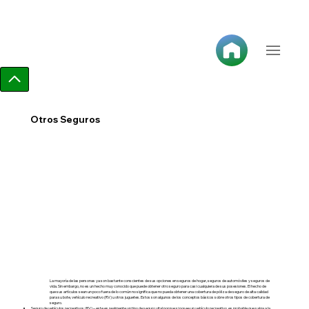
Otros Seguros
La mayoría de las personas ya son bastante conscientes de sus opciones en seguros de hogar, seguros de automóviles y seguros de
vida. Sin embargo, no es un hecho muy conocido que puede obtener otro seguro para casi cualquiera de sus posesiones. El hecho de
que sus artículos sean un poco fuera de lo común no significa que no pueda obtener una cobertura de póliza de seguro de alta calidad
para su bote, vehículo recreativo (RV) u otros juguetes. Estos son algunos de los conceptos básicos sobre otros tipos de cobertura de
seguro.
Seguro de vehículos recreativos (RV) – este es realmente un tipo de seguro vital porque si posee un vehículo recreativo, es probable que salga a la