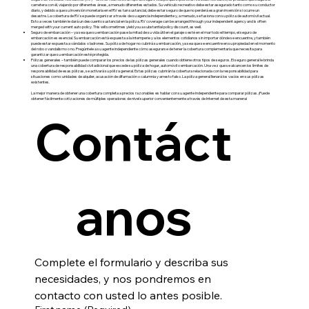
carretera con él, viajando por diferentes áreas, a menudo diferentes estados. Su vehículo recreativo debe estar asegurado tanto como su conductor
diario, y debido a que su inversión monetaria en el RV es tan sustancial, debe estar seguro de que no perderá esa gran inversión si ocurre un
desastre. La cobertura de RV se puede organizar a través de su agencia independiente y, a menudo, se fusiona con su póliza de automóvil actual.
Esto a veces también le dará un descuento sustancial en la póliza. RV coverage can be arranged through your independent agency and is often
merged with your current auto policy. This will sometimes yield you a substantial policy discount, as well.
Seguro de embarcación – ya sea que su embarcación pase la mitad de su vida útil en el garaje o esté en el mar todo el tiempo, el seguro de
embarcación es esencial. Su embarcación está expuesta a la intemperie y a los elementos cotidianos sin importar dónde se encuentre, y también
puede estar expuesta a vándalos o ladrones. Su póliza de hogar no cubrirá su embarcación, ya sea que se encuentre en su propiedad en el momento
del robo o vandalismo o no. Pregúntele a su agente independiente cómo asegurarse de tener la cobertura complementaria que necesita para
garantizar que su embarcación esté protegida.
Pólizas generales – también puede comparar los precios de las pólizas generales cuando obtiene otros tipos de seguros. El seguro general le brinda
una cobertura de responsabilidad civil adicional que excede su póliza de hogar, automóvil o embarcación. Una vez que se alcancen los límites de
responsabilidad de esas pólizas, se activará su póliza general. Estas pólizas cubrirán la cobertura relacionada con la responsabilidad para
situaciones como: unidades de alquiler, acusación de difamación o calumnia y arresto falso. La póliza general llenará los vacíos en sus pólizas
existentes.
La mejor manera de obtener una cobertura completa a precios razonables es hablar con su agente independiente para comparar pólizas. ¡Puede
obtener fácilmente cotizaciones de múltiples operadores de nivel superior convenientemente a través de Internet de esta manera!
Contáct
anos
Complete el formulario y describa sus 
necesidades, y nos pondremos en 
contacto con usted lo antes posible.